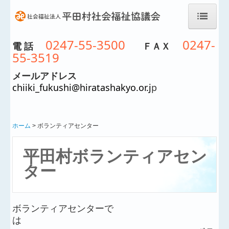
ホーム
0247-55-3500
0247-
電 話
ＦＡＸ
55-3519
社協について
メールアドレス
事業・サービス
chiiki_fukushi@hiratashakyo.or.j
p
平田村地域包括支援センター
ホーム
ボランティアセンター
平田村居宅介護支援事業所
平田村ボランティアセン
平田村デイサービスセンター
ター
元気クラブ
平田村ヘルパーステーション
ボランティアセンターで
は
平田村権利擁護相談センター